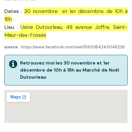
Dates
:
30 novembre et 1er décembre, de 10h à
18h
Lieu
:
Usine Dutourleau, 48 avenue Joffre, Saint-
Maur-des-Fossés
source :
https://www.facebook.com/reel/1065384245048238
Retrouvez moi les
30 novembre
et
1er
décembre
de
10h à 18h
au
Marché de Noël
Dutourleau