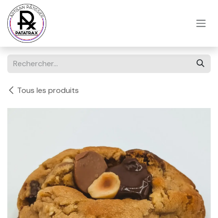
Se rendre au contenu
Tous les produits