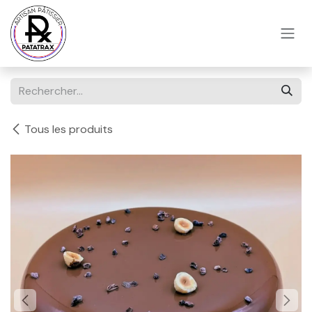
Se rendre au contenu
Tous les produits