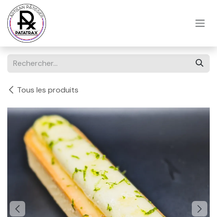
Se rendre au contenu
Tous les produits