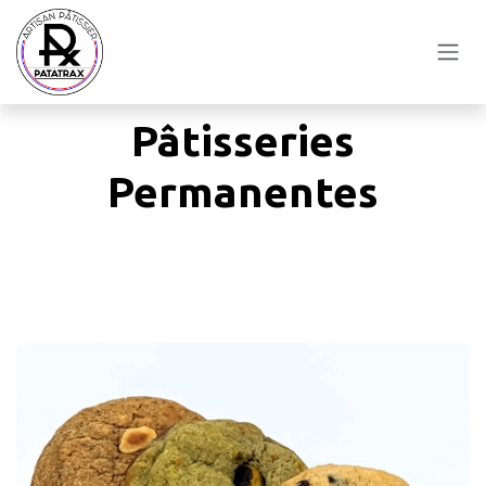
Se rendre au contenu
Pâtisseries
Permanentes